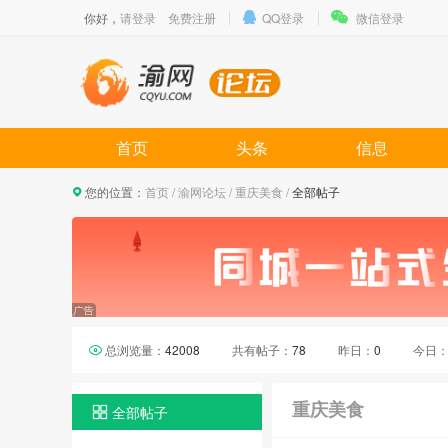
你好，
请登录
免费注册
QQ登录
微信登录
首页
头条
信息
您的位置：
首页
/
渝网论坛
/
重庆美食
/
全部帖子
总浏览量：
42008
共有帖子：
78
昨日：
0
今日
重庆美食
全部帖子