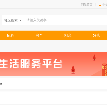
网站首页
手
社区搜索
招聘
房产
相亲
好店
：
0