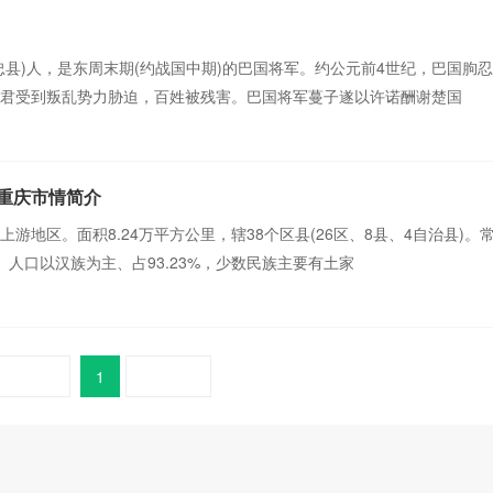
县)人，是东周末期(约战国中期)的巴国将军。约公元前4世纪，巴国朐忍
君受到叛乱势力胁迫，百姓被残害。巴国将军蔓子遂以许诺酬谢楚国
 重庆市情简介
游地区。面积8.24万平方公里，辖38个区县(26区、8县、4自治县)。
6%。人口以汉族为主、占93.23%，少数民族主要有土家
1