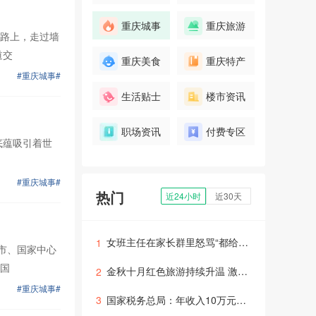
重庆城事
重庆旅游
路上，走过墙
道交
重庆美食
重庆特产
#重庆城事#
生活贴士
楼市资讯
职场资讯
付费专区
底蕴吸引着世
#重庆城事#
热门
近24小时
近30天
女班主任在家长群里怒骂“都给老子滚”，学校回应：与家长沟通时情绪失控，已暂停其教学
1
市、国家中心
国
金秋十月红色旅游持续升温 激活经济发展潜力
2
#重庆城事#
国家税务总局：年收入10万元以内纳税人基本无需缴纳个税
3