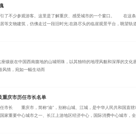
魂
吸引了不少参观游客。这里是了解重庆、感受城市的一个窗口。 在这条
居等文物建筑，仿佛走过一段旧时光;在路尽头的临崖观景平台，眺望轨
，这座镶嵌在中国西南腹地的山城明珠，以其独特的地理风貌和深厚的文化
俗风情，宛如一幅生动而
及重庆市历任市长名单
任市长 重庆市，简称“渝”，别称山城、江城，是中华人民共和国直辖
国家重要中心城市之一、长江上游地区经济中心，国际消费中心城市，全