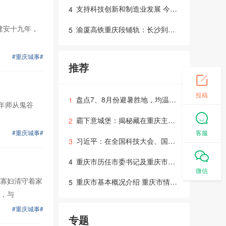
支持科技创新和制造业发展 今年前8月重庆减税降费及退税近250亿元
4
建安十九年，
渝厦高铁重庆段铺轨：长沙到重庆时常缩短1小时
5
#重庆城事#
推荐
投稿
盘点7、8月份避暑胜地，均温25℃，各个号称避暑天堂
1
早年师从鬼谷
霸下意城堡：揭秘藏在重庆主城的古堡，耗资上亿建造如今却无人居住…胆小者慎入
2
客服
#重庆城事#
习近平：在全国科技大会、国家科学技术奖励大会、两院院士大会上的讲话
3
重庆市历任市委书记及重庆市历任市长名单
4
微信
寡妇清守着家
重庆市基本概况介绍 重庆市情简介
5
，与
#重庆城事#
专题