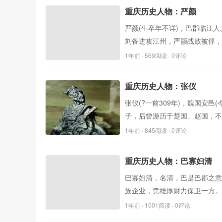
重庆历史人物：严颜
严颜(生卒年不详)，巴郡临江
刘备进攻江州，严颜战败被俘，
1年前
· 569阅读 · 0评论
重庆历史人物：张仪
张仪(?一前309年)，魏国
子，后曾游历于楚国、赵国，不
1年前
· 845阅读 · 0评论
重庆历史人物：巴寡妇清
巴寡妇清，名清，巴是巴郡之意
族企业，凭雄厚财力保卫一方。
1年前
· 1001阅读 · 0评论