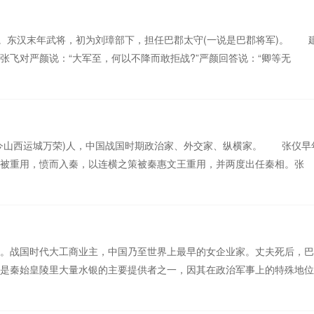
人。东汉末年武将，初为刘璋部下，担任巴郡太守(一说是巴郡将军)。 
张飞对严颜说：“大军至，何以不降而敢拒战?”严颜回答说：“卿等无
安邑(今山西运城万荣)人，中国战国时期政治家、外交家、纵横家。 张仪
被重用，愤而入秦，以连横之策被秦惠文王重用，并两度出任秦相。张
。战国时代大工商业主，中国乃至世界上最早的女企业家。丈夫死后，巴
是秦始皇陵里大量水银的主要提供者之一，因其在政治军事上的特殊地位