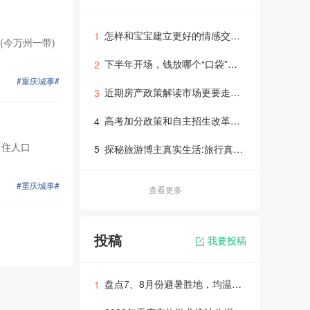
怎样和宝宝建立更好的情感交流亲子专题
1
(今万州一带)
下半年开场，钱放哪个“口袋”里理财专题讲座
2
#重庆城事#
近期房产政策解读市场更要走向正规理性的轨道里面
3
高考加分政策和自主招生改革问题答疑
4
常住人口
探秘旅游博主真实生活:旅行真没太多惊险！
5
#重庆城事#
查看更多
投稿
我要投稿
盘点7、8月份避暑胜地，均温25℃，各个号称避暑天堂
1