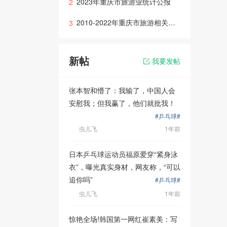
2023年重庆市旅游业统计公报
2
2010-2022年重庆市旅游相关数据
3
新帖
我要发帖
张本智和懵了：我输了，中国人会
安慰我；但我赢了，他们就批我！
#乒乓球#
虫儿飞
1年前
日本乒乓球运动员福原爱穿“紧身泳
衣”，曝光真实身材，网友称，“可以
追你吗”
#乒乓球#
虫儿飞
1年前
惊艳全场!韩国第一网红崔素美：写