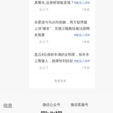
真曝光,这身材谁敢直视？
#娱乐八卦#
虫儿飞
1年前
谷爱凌与马尔尚热吻，男方疑劈腿
上演“燃冬”，无视汪顺教练被法国网
友炮轰
#娱乐八卦#
虫儿飞
1年前
盘点4位身材丰满的女明星，徐冬冬
上围傲人，杨幂恰到好处
#娱乐八卦#
虫儿飞
1年前
查看更多
信息
微信公众号
微信客服号