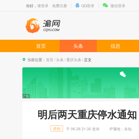
你好，
请登录
免费注册
QQ登录
微信登录
首页
头条
信息
当前位置：
首页
/
头条
/
重庆头条
/
正文
明后两天重庆停水通知
原创
于
06-26 21:30
发布
IP属地：
未知