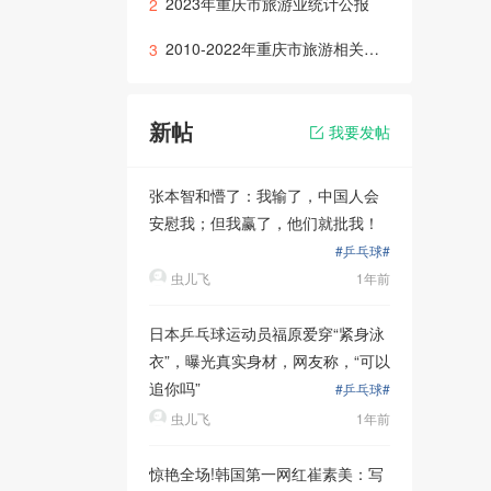
2023年重庆市旅游业统计公报
2
2010-2022年重庆市旅游相关数据
3
新帖
我要发帖
张本智和懵了：我输了，中国人会
安慰我；但我赢了，他们就批我！
#乒乓球#
虫儿飞
1年前
日本乒乓球运动员福原爱穿“紧身泳
衣”，曝光真实身材，网友称，“可以
追你吗”
#乒乓球#
虫儿飞
1年前
惊艳全场!韩国第一网红崔素美：写