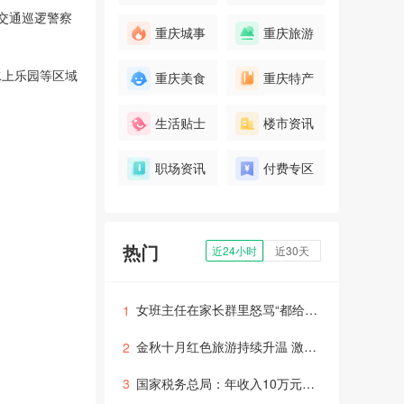
交通巡逻警察
重庆城事
重庆旅游
钢水上乐园等区域
重庆美食
重庆特产
生活贴士
楼市资讯
职场资讯
付费专区
热门
近24小时
近30天
女班主任在家长群里怒骂“都给老子滚”，学校回应：与家长沟通时情绪失控，已暂停其教学
1
金秋十月红色旅游持续升温 激活经济发展潜力
2
国家税务总局：年收入10万元以内纳税人基本无需缴纳个税
3