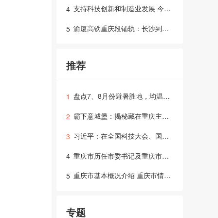
支持科技创新和制造业发展 今年前8月重庆减税降费及退税近250亿元
4
渝厦高铁重庆段铺轨：长沙到重庆时常缩短1小时
5
推荐
盘点7、8月份避暑胜地，均温25℃，各个号称避暑天堂
1
霸下意城堡：揭秘藏在重庆主城的古堡，耗资上亿建造如今却无人居住…胆小者慎入
2
习近平：在全国科技大会、国家科学技术奖励大会、两院院士大会上的讲话
3
重庆市历任市委书记及重庆市历任市长名单
4
重庆市基本概况介绍 重庆市情简介
5
专题