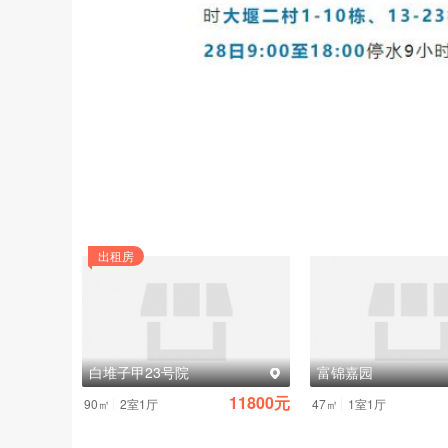
出租房
白堆子甲23号院
富锦嘉园
11800元
|
|
90㎡
2室1厅
47㎡
1室1厅