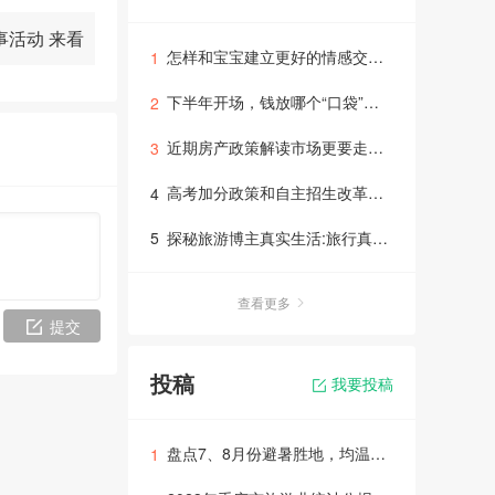
事活动 来看
怎样和宝宝建立更好的情感交流亲子专题
1
兴趣的吗？
下半年开场，钱放哪个“口袋”里理财专题讲座
2
近期房产政策解读市场更要走向正规理性的轨道里面
3
高考加分政策和自主招生改革问题答疑
4
探秘旅游博主真实生活:旅行真没太多惊险！
5
查看更多
提交
投稿
我要投稿
盘点7、8月份避暑胜地，均温25℃，各个号称避暑天堂
1