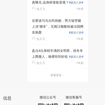
真曝光,这身材谁敢直视？
#娱乐八卦#
虫儿飞
1年前
谷爱凌与马尔尚热吻，男方疑劈腿
上演“燃冬”，无视汪顺教练被法国网
友炮轰
#娱乐八卦#
虫儿飞
1年前
盘点4位身材丰满的女明星，徐冬冬
上围傲人，杨幂恰到好处
#娱乐八卦#
虫儿飞
1年前
查看更多
信息
微信公众号
微信客服号