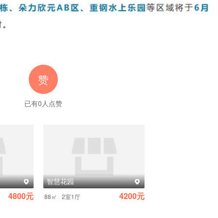
赞
已有
0
人点赞
智慧花园
4800元
4200元
|
88㎡
2室1厅